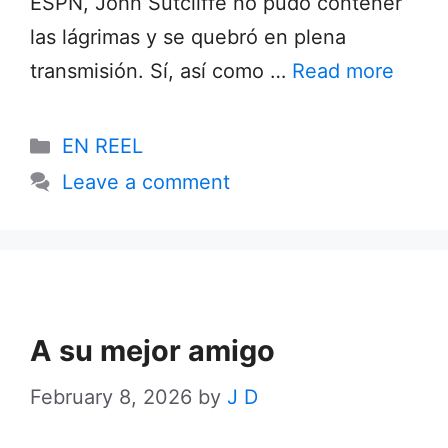
ESPN, John Sutcliffe no pudo contener
las lágrimas y se quebró en plena
transmisión. Sí, así como …
Read more
Categories
EN REEL
Leave a comment
A su mejor amigo
February 8, 2026
by
J D