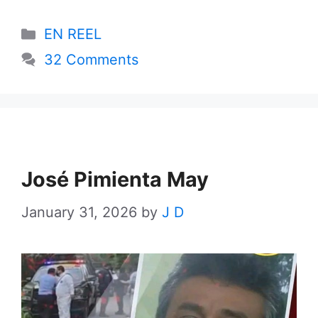
Categories
EN REEL
32 Comments
José Pimienta May
January 31, 2026
by
J D