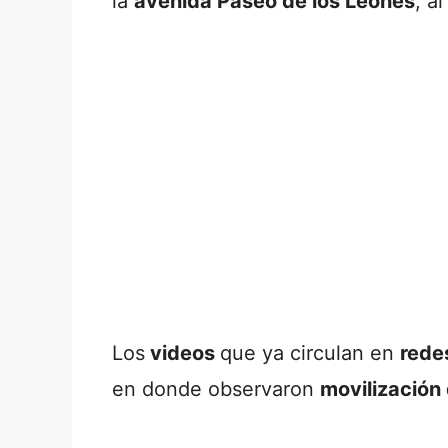
la
avenida Paseo de los Leones
, a
Los
videos
que ya circulan en
rede
en donde observaron
movilización