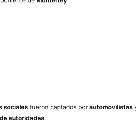
l poniente de
Monterrey
.
s sociales
fueron captados por
automovilistas
 de autoridades
.