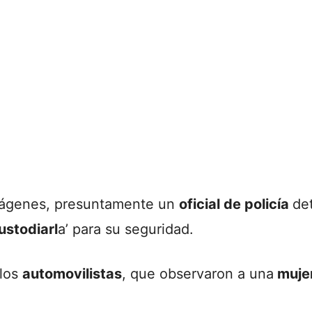
mágenes, presuntamente un
oficial de policía
de
ustodiarl
a’ para su seguridad.
 los
automovilistas
, que observaron a una
mujer