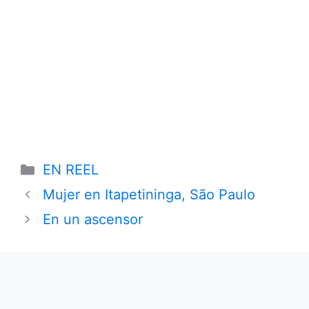
Categories
EN REEL
Mujer en Itapetininga, São Paulo
En un ascensor