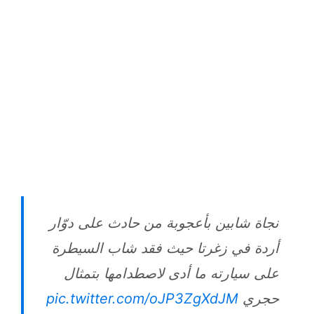
نجاة شابين بأعجوبة من حادث على دوّار
أردة في زغرتا حيث فقد شاب السيطرة
على سيارته ما أدى لاصطدامها بتمثال
pic.twitter.com/oJP3ZgXdJM
حجري