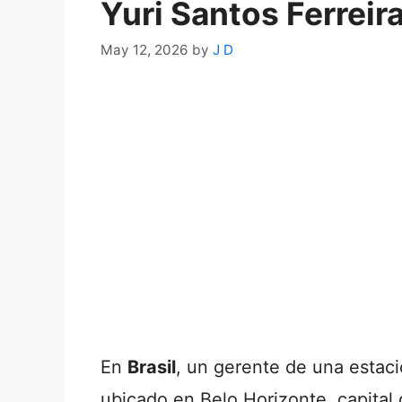
Yuri Santos Ferreir
May 12, 2026
by
J D
En
Brasil
, un gerente de una estaci
ubicado en Belo Horizonte, capital 