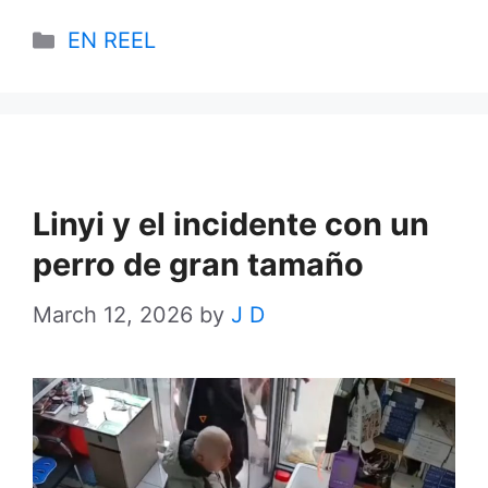
Categories
EN REEL
Linyi y el incidente con un
perro de gran tamaño
March 12, 2026
by
J D