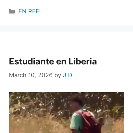
Categories
EN REEL
Estudiante en Liberia
March 10, 2026
by
J D