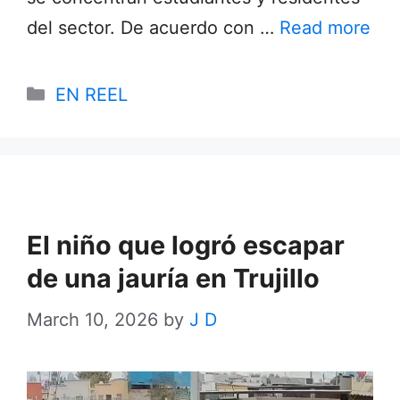
del sector. De acuerdo con …
Read more
Categories
EN REEL
El niño que logró escapar
de una jauría en Trujillo
March 10, 2026
by
J D