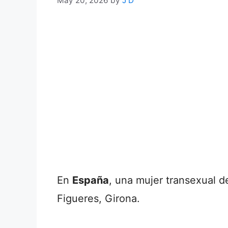
May 20, 2026
by
J D
En
España
, una mujer transexual d
Figueres, Girona.