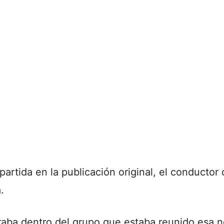
artida en la publicación original, el conductor
.
traba dentro del grupo que estaba reunido esa 