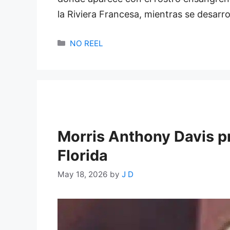
la Riviera Francesa, mientras se desarr
Categories
NO REEL
Morris Anthony Davis pr
Florida
May 18, 2026
by
J D