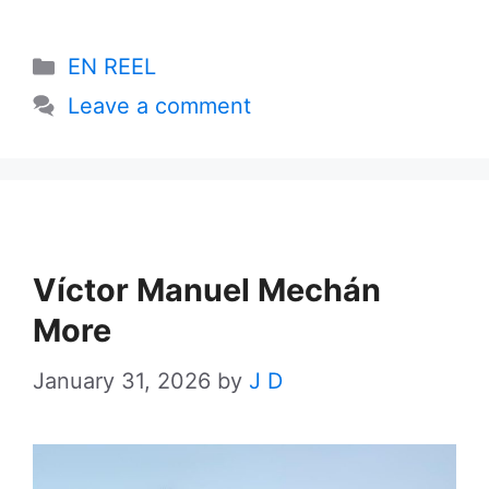
Categories
EN REEL
Leave a comment
Víctor Manuel Mechán
More
January 31, 2026
by
J D