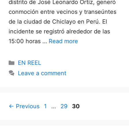
distrito de José Leonardo Ortiz, generó
conmoción entre vecinos y transeúntes
de la ciudad de Chiclayo en Perú. El
incidente se registró alrededor de las
15:00 horas …
Read more
Categories
EN REEL
Leave a comment
Page
Page
Page
←
Previous
1
…
29
30