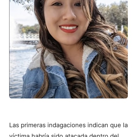
Las
primeras
indagaciones
indican
que
la
víctima
habría
sido
atacada
dentro
del