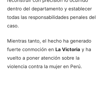
reconstruir
con
precisión
lo
ocurrido
dentro
del
departamento
y
establecer
todas
las
responsabilidades
penales
del
caso.
Mientras
tanto,
el
hecho
ha
generado
fuerte
conmoción
en
La
Victoria
y
ha
vuelto
a
poner
atención
sobre
la
violencia
contra
la
mujer
en
Perú.